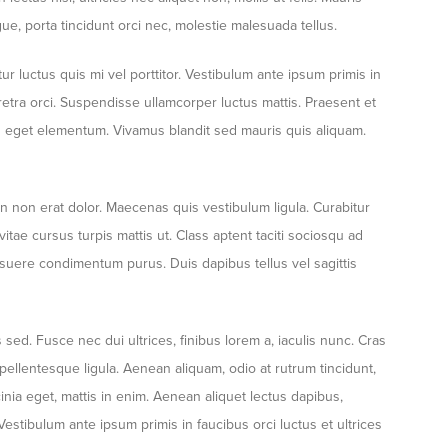
e, porta tincidunt orci nec, molestie malesuada tellus.
r luctus quis mi vel porttitor. Vestibulum ante ipsum primis in
retra orci. Suspendisse ullamcorper luctus mattis. Praesent et
etus eget elementum. Vivamus blandit sed mauris quis aliquam.
 non erat dolor. Maecenas quis vestibulum ligula. Curabitur
itae cursus turpis mattis ut. Class aptent taciti sociosqu ad
osuere condimentum purus. Duis dapibus tellus vel sagittis
ed. Fusce nec dui ultrices, finibus lorem a, iaculis nunc. Cras
 pellentesque ligula. Aenean aliquam, odio at rutrum tincidunt,
nia eget, mattis in enim. Aenean aliquet lectus dapibus,
Vestibulum ante ipsum primis in faucibus orci luctus et ultrices