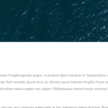
enean fringilla egestas augue, ut pretium diam interdum et. Suspendisse 
urae; Sed convallis ipsum arcu, ac ultricies purus lobortis fringilla. Fusc
 tincidunt massa sapien nec sapien. Pellentesque laoreet turpis euismod el
 nisi nec arcu pharetra malesuada. In hac habitasse platea dictumst. Proin l