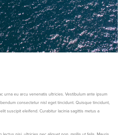
ac urna eu arcu venenatis ultricies. Vestibulum ante ipsum
e bibendum consectetur nisl eget tincidunt. Quisque tincidunt,
it suscipit eleifend. Curabitur lacinia sagittis metus a
ectus nisi, ultricies nec aliquet non, mollis ut felis. Mauris