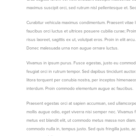
maximus suscipit orci, sed rutrum nisl pellentesque et. Se
Curabitur vehicula maximus condimentum. Praesent vitae lect
faucibus orci luctus et ultrices posuere cubilia curae; Pro
risus laoreet, sagittis ex ut, volutpat eros. Proin in elit
Donec malesuada urna non augue ornare luctus.
Vivamus in ipsum purus. Fusce egestas, justo eu commodo m
feugiat orci in rutrum tempor. Sed dapibus tincidunt auctor.
litora torquent per conubia nostra, per inceptos himenaeo
interdum. Proin commodo elementum augue ac faucibus.
Praesent egestas orci at sapien accumsan, sed ullamcorper 
mollis augue odio, eget viverra nisi semper nec. Vivamus fe
metus est blandit elit, ut commodo metus massa non diam. 
commodo nulla in, tempus justo. Sed quis fringilla justo, ac