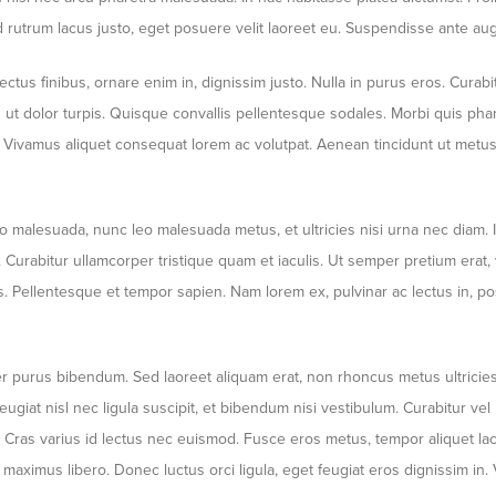
d rutrum lacus justo, eget posuere velit laoreet eu. Suspendisse ante augu
us finibus, ornare enim in, dignissim justo. Nulla in purus eros. Curabitu
in ut dolor turpis. Quisque convallis pellentesque sodales. Morbi quis pha
 arcu. Vivamus aliquet consequat lorem ac volutpat. Aenean tincidunt ut m
alesuada, nunc leo malesuada metus, et ultricies nisi urna nec diam. In
 Curabitur ullamcorper tristique quam et iaculis. Ut semper pretium erat, v
s. Pellentesque et tempor sapien. Nam lorem ex, pulvinar ac lectus in, p
purus bibendum. Sed laoreet aliquam erat, non rhoncus metus ultricies s
ugiat nisl nec ligula suscipit, et bibendum nisi vestibulum. Curabitur vel
Cras varius id lectus nec euismod. Fusce eros metus, tempor aliquet laci
 maximus libero. Donec luctus orci ligula, eget feugiat eros dignissim in. 