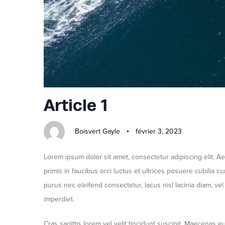
Article 1
Boisvert Gayle
février 3, 2023
Lorem ipsum dolor sit amet, consectetur adipiscing elit. A
primis in faucibus orci luctus et ultrices posuere cubilia c
purus nec eleifend consectetur, lacus nisl lacinia diam, vel
imperdiet.
Cras sagittis lorem vel velit tincidunt suscipit. Maecenas eu